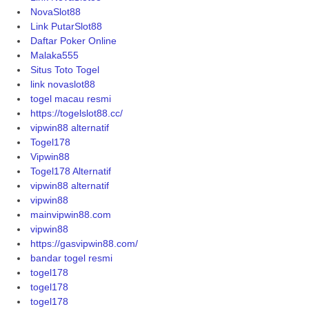
NovaSlot88
Link PutarSlot88
Daftar Poker Online
Malaka555
Situs Toto Togel
link novaslot88
togel macau resmi
https://togelslot88.cc/
vipwin88 alternatif
Togel178
Vipwin88
Togel178 Alternatif
vipwin88 alternatif
vipwin88
mainvipwin88.com
vipwin88
https://gasvipwin88.com/
bandar togel resmi
togel178
togel178
togel178