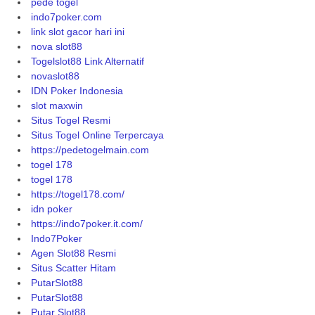
pede togel
indo7poker.com
link slot gacor hari ini
nova slot88
Togelslot88 Link Alternatif
novaslot88
IDN Poker Indonesia
slot maxwin
Situs Togel Resmi
Situs Togel Online Terpercaya
https://pedetogelmain.com
togel 178
togel 178
https://togel178.com/
idn poker
https://indo7poker.it.com/
Indo7Poker
Agen Slot88 Resmi
Situs Scatter Hitam
PutarSlot88
PutarSlot88
Putar Slot88