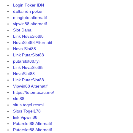
Login Poker IDN
daftar idn poker
mingtoto alternatif
vipwin88 alternatif
Slot Dana
Link NovaSlot88
NovaSlot88 Alternatif
Nova Slot88
Link PutarSlot88
putarslot88.fyi
Link NovaSlot88
NovaSlot88
Link PutarSlot88
Vipwin88 Alternatif
https://totomacau.me/
slot88
situs togel resmi
Situs Togel178
link Vipwin88
Putarslot88 Alternatif
Putarslot88 Alternatif