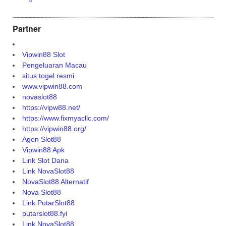
Partner
Vipwin88 Slot
Pengeluaran Macau
situs togel resmi
www.vipwin88.com
novaslot88
https://vipw88.net/
https://www.fixmyacllc.com/
https://vipwin88.org/
Agen Slot88
Vipwin88 Apk
Link Slot Dana
Link NovaSlot88
NovaSlot88 Alternatif
Nova Slot88
Link PutarSlot88
putarslot88.fyi
Link NovaSlot88