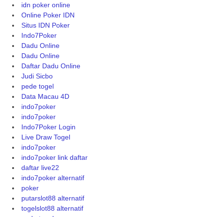
idn poker online
Online Poker IDN
Situs IDN Poker
Indo7Poker
Dadu Online
Dadu Online
Daftar Dadu Online
Judi Sicbo
pede togel
Data Macau 4D
indo7poker
indo7poker
Indo7Poker Login
Live Draw Togel
indo7poker
indo7poker link daftar
daftar live22
indo7poker alternatif
poker
putarslot88 alternatif
togelslot88 alternatif