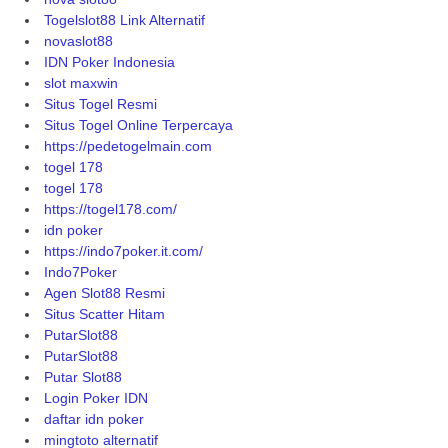
Togelslot88 Link Alternatif
novaslot88
IDN Poker Indonesia
slot maxwin
Situs Togel Resmi
Situs Togel Online Terpercaya
https://pedetogelmain.com
togel 178
togel 178
https://togel178.com/
idn poker
https://indo7poker.it.com/
Indo7Poker
Agen Slot88 Resmi
Situs Scatter Hitam
PutarSlot88
PutarSlot88
Putar Slot88
Login Poker IDN
daftar idn poker
mingtoto alternatif