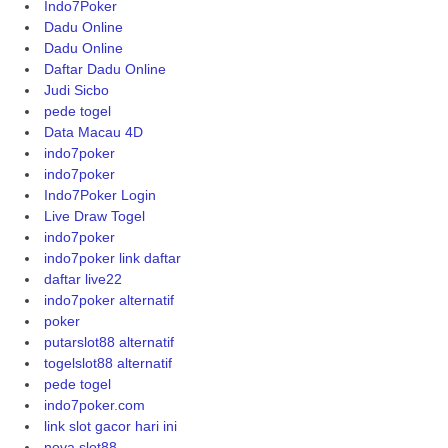
Indo7Poker
Dadu Online
Dadu Online
Daftar Dadu Online
Judi Sicbo
pede togel
Data Macau 4D
indo7poker
indo7poker
Indo7Poker Login
Live Draw Togel
indo7poker
indo7poker link daftar
daftar live22
indo7poker alternatif
poker
putarslot88 alternatif
togelslot88 alternatif
pede togel
indo7poker.com
link slot gacor hari ini
nova slot88