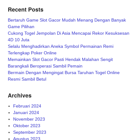
navigation
Recent Posts
Bertaruh Game Slot Gacor Mudah Menang Dengan Banyak
Game Pilihan
Cukong Togel Jempolan Di Asia Mencapai Rekor Kesuksesan
4D 10 Juta
Selalu Menghadirkan Aneka Symbol Permainan Remi
Terlengkap Poker Online
Memainkan Slot Gacor Pasti Hendak Malahan Sengit
Barangkali Beroperasi Sambil Pemain
Bermain Dengan Mengingat Bursa Taruhan Togel Online
Resmi Sambil Betul
Archives
Februari 2024
Januari 2024
November 2023
Oktober 2023
September 2023
Agustus 2023