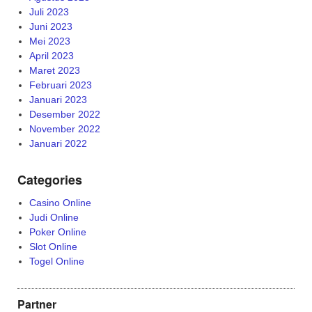
Juli 2023
Juni 2023
Mei 2023
April 2023
Maret 2023
Februari 2023
Januari 2023
Desember 2022
November 2022
Januari 2022
Categories
Casino Online
Judi Online
Poker Online
Slot Online
Togel Online
Partner