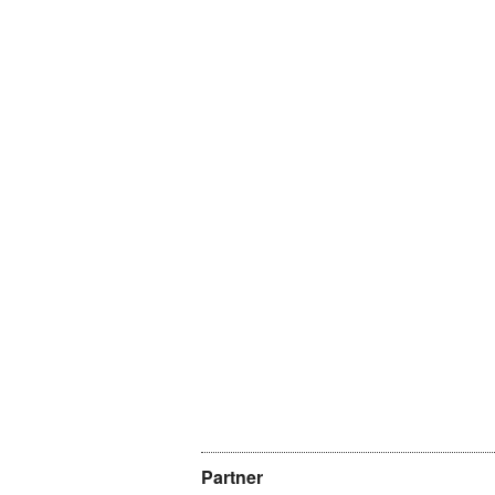
Partner