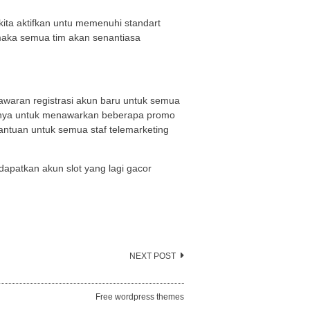
 kita aktifkan untu memenuhi standart
 maka semua tim akan senantiasa
awaran registrasi akun baru untuk semua
gainya untuk menawarkan beberapa promo
bantuan untuk semua staf telemarketing
apatkan akun slot yang lagi gacor
NEXT POST
Free wordpress themes