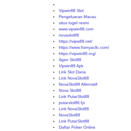
Vipwin88 Slot
Pengeluaran Macau
situs togel resmi
www.vipwin88.com
novaslot88
https://vipw88.net/
https://www.fixmyacllc.com/
https://vipwin88.org/
Agen Slot88
Vipwin88 Apk
Link Slot Dana
Link NovaSlot88
NovaSlot88 Alternatif
Nova Slot88
Link PutarSlot88
putarslot88.fyi
Link NovaSlot88
NovaSlot88
Link PutarSlot88
Daftar Poker Online