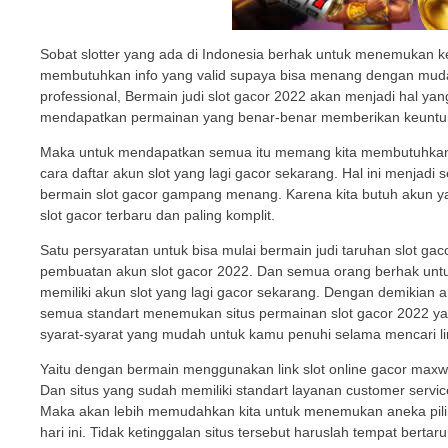
Sobat slotter yang ada di Indonesia berhak untuk menemukan
membutuhkan info yang valid supaya bisa menang dengan mudah
professional, Bermain judi slot gacor 2022 akan menjadi hal ya
mendapatkan permainan yang benar-benar memberikan keuntun
Maka untuk mendapatkan semua itu memang kita membutuhkan c
cara daftar akun slot yang lagi gacor sekarang. Hal ini menjadi
bermain slot gacor gampang menang. Karena kita butuh akun yan
slot gacor terbaru dan paling komplit.
Satu persyaratan untuk bisa mulai bermain judi taruhan slot gac
pembuatan akun slot gacor 2022. Dan semua orang berhak unt
memiliki akun slot yang lagi gacor sekarang. Dengan demikian a
semua standart menemukan situs permainan slot gacor 2022 yan
syarat-syarat yang mudah untuk kamu penuhi selama mencari lin
Yaitu dengan bermain menggunakan link slot online gacor maxwi
Dan situs yang sudah memiliki standart layanan customer service
Maka akan lebih memudahkan kita untuk menemukan aneka piliha
hari ini. Tidak ketinggalan situs tersebut haruslah tempat bert