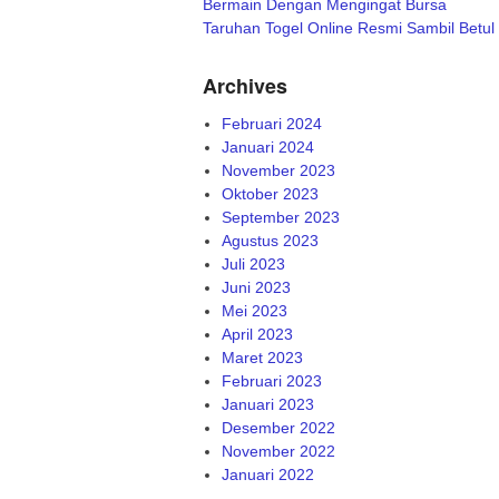
Bermain Dengan Mengingat Bursa
Taruhan Togel Online Resmi Sambil Betul
Archives
Februari 2024
Januari 2024
November 2023
Oktober 2023
September 2023
Agustus 2023
Juli 2023
Juni 2023
Mei 2023
April 2023
Maret 2023
Februari 2023
Januari 2023
Desember 2022
November 2022
Januari 2022