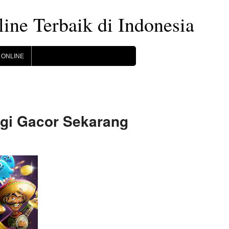
ine Terbaik di Indonesia
 ONLINE
agi Gacor Sekarang