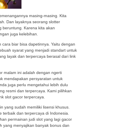
 kemenangannya masing-masing. Kita
. Dan layaknya seorang slotter
ng beruntung. Karena kita akan
gan juga kelebihan.
ara biar bisa dapetinnya. Yaitu dengan
 sebuah syarat yang menjadi standart untuk
g layak dan terpercaya berasal dari link
or malam ini adalah dengan ngerti
uk mendapakan persyaratan untuk
nda juga perlu mengetahui lebih dulu
g resmi dan terpercaya. Kami pilihkan
k slot gacor terpercaya.
n yang sudah memiliki lisensi khusus.
 terbaik dan terpercaya di Indonesia.
n permainan judi slot yang lagi gacor
aruh yang menyajikan banyak bonus dan